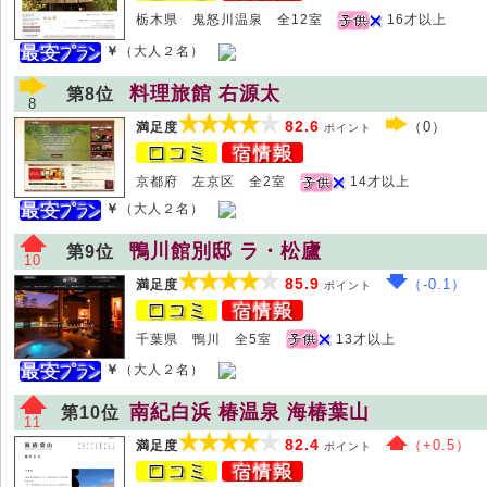
栃木県 鬼怒川温泉 全12室
16才以上
￥
（大人２名）
料理旅館 右源太
第8位
8
82.6
（0）
満足度
ポイント
京都府 左京区 全2室
14才以上
￥
（大人２名）
鴨川館別邸 ラ・松廬
第9位
10
85.9
（-0.1）
満足度
ポイント
千葉県 鴨川 全5室
13才以上
￥
（大人２名）
南紀白浜 椿温泉 海椿葉山
第10位
11
82.4
（+0.5）
満足度
ポイント