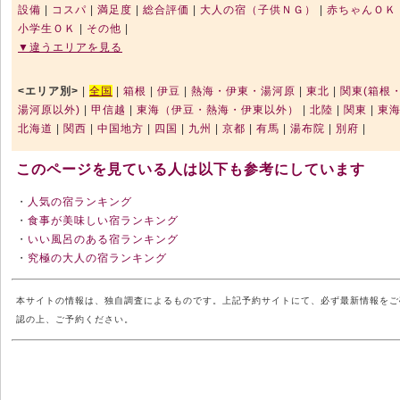
設備
|
コスパ
|
満足度
|
総合評価
|
大人の宿（子供ＮＧ）
|
赤ちゃんＯＫ
小学生ＯＫ
|
その他
|
▼違うエリアを見る
<エリア別>
|
全国
|
箱根
|
伊豆
|
熱海・伊東・湯河原
|
東北
|
関東(箱根
湯河原以外)
|
甲信越
|
東海（伊豆・熱海・伊東以外）
|
北陸
|
関東
|
東
北海道
|
関西
|
中国地方
|
四国
|
九州
|
京都
|
有馬
|
湯布院
|
別府
|
このページを見ている人は以下も参考にしています
・
人気の宿ランキング
・
食事が美味しい宿ランキング
・
いい風呂のある宿ランキング
・
究極の大人の宿ランキング
本サイトの情報は、独自調査によるものです。上記予約サイトにて、必ず最新情報をご
認の上、ご予約ください。