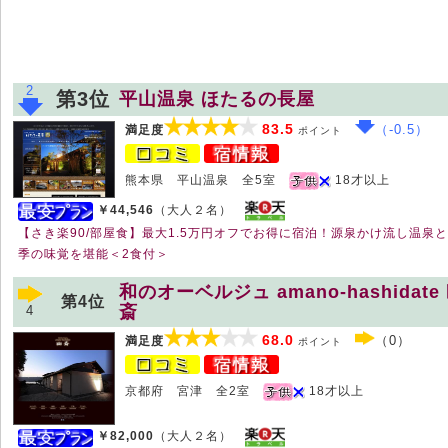
2
第3位
平山温泉 ほたるの長屋
83.5
（-0.5）
満足度
ポイント
熊本県 平山温泉 全5室
18才以上
￥44,546
（大人２名）
【さき楽90/部屋食】最大1.5万円オフでお得に宿泊！源泉かけ流し温泉
季の味覚を堪能＜2食付＞
和のオーベルジュ amano-hashidate
第4位
斎
4
68.0
（0）
満足度
ポイント
京都府 宮津 全2室
18才以上
￥82,000
（大人２名）