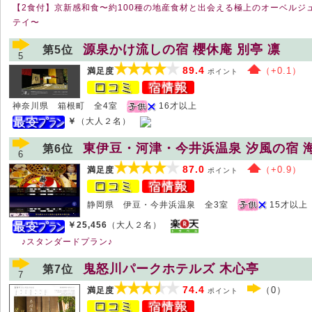
【2食付】京新感和食〜約100種の地産食材と出会える極上のオーベルジ
テイ〜
源泉かけ流しの宿 櫻休庵 別亭 凛
第5位
5
89.4
（+0.1）
満足度
ポイント
神奈川県 箱根町 全4室
16才以上
￥
（大人２名）
東伊豆・河津・今井浜温泉 汐風の宿 
第6位
6
87.0
（+0.9）
満足度
ポイント
静岡県 伊豆・今井浜温泉 全3室
15才以上
￥25,456
（大人２名）
♪スタンダードプラン♪
鬼怒川パークホテルズ 木心亭
第7位
7
74.4
（0）
満足度
ポイント