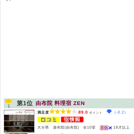
第1位
由布院 料理宿 ZEN
1
89.0
（-0.2）
満足度
ポイント
大分県 湯布院(由布院) 全10室
18才以上