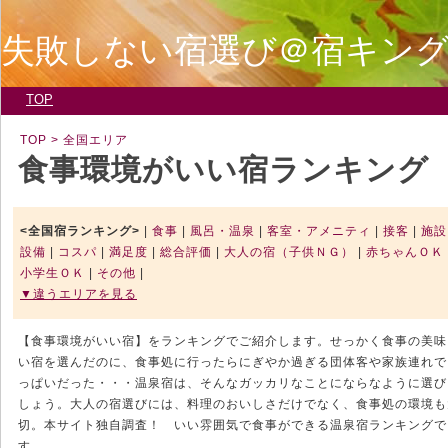
失敗しない宿選び＠宿キン
TOP
TOP
> 全国エリア
食事環境がいい宿ランキング
<全国宿ランキング>
|
食事
|
風呂・温泉
|
客室・アメニティ
|
接客
|
施設
設備
|
コスパ
|
満足度
|
総合評価
|
大人の宿（子供ＮＧ）
|
赤ちゃんＯＫ
小学生ＯＫ
|
その他
|
▼違うエリアを見る
【食事環境がいい宿】をランキングでご紹介します。せっかく食事の美味
い宿を選んだのに、食事処に行ったらにぎやか過ぎる団体客や家族連れで
っぱいだった・・・温泉宿は、そんなガッカリなことにならなように選び
しょう。大人の宿選びには、料理のおいしさだけでなく、食事処の環境も
切。本サイト独自調査！ いい雰囲気で食事ができる温泉宿ランキングで
す。