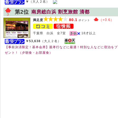
￥
（大人２名）
第2位
南房総白浜 割烹旅館 清都
3
80.1
（+0.6）
満足度
ポイント
千葉県 白浜 全7室
18才以上
￥53,638
（大人２名）
【事前決済限定！基本会席】親孝行などに最適！特別な人などに宿泊をプ
ゼント！（夕朝食・お部屋食）