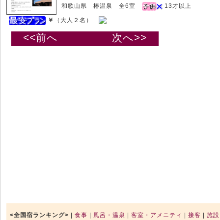
和歌山県 椿温泉 全6室
13才以上
￥
（大人２名）
<<前へ
次へ>>
<全国宿ランキング>
|
食事
|
風呂・温泉
|
客室・アメニティ
|
接客
|
施設