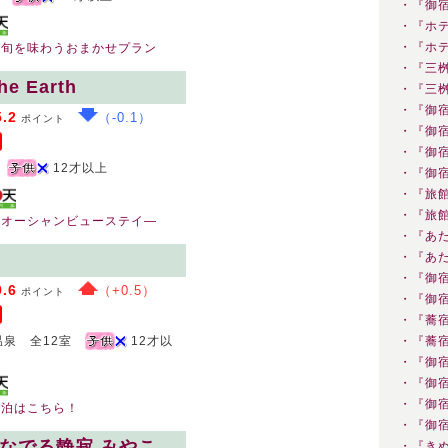
・『御
・『ホ
・『ホ
の旬を味わうおまかせプラン
・『三
 Earth
・『三
・『御
5.2
（-0.1）
ポイント
・『御
・『御
12才以上
・『御
・『旅
・『旅
むオーシャンビューステイ—
・『あ
・『あ
・『御
9.6
（+0.5）
ポイント
・『御
・『蕎
・『蕎
泉 全12室
12才以
・『御
・『御
・『御
宿泊はこちら！
・『御
なでる静寂 みやこ
・『き