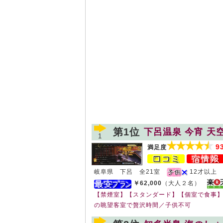
第1位
下呂温泉 今宵 天
1
9
満足度
岐阜県 下呂 全21室
12才以上
￥62,000
（大人２名）
【禁煙室】【スタンダード】【個室で食事
の眺望客室で贅沢時間／子供不可