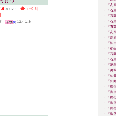
ょうげつ
・『高
7.6
（+0.6）
ポイント
・『石
・『石
・『石
室
13才以上
・『石
・『高
・『高
・『柳
・『柳
・『石
・『石
・『萬
・『萬
・『仙郷
・『仙郷
・『御
・『御
・『御
・『御
・『御
・『御