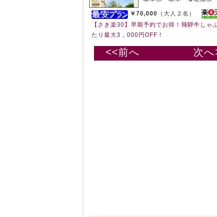
￥70,000
（大人２名）
【さき楽30】早期予約でお得！飛騨牛しゃ
たり最大3，000円OFF！
<<前へ
次へ