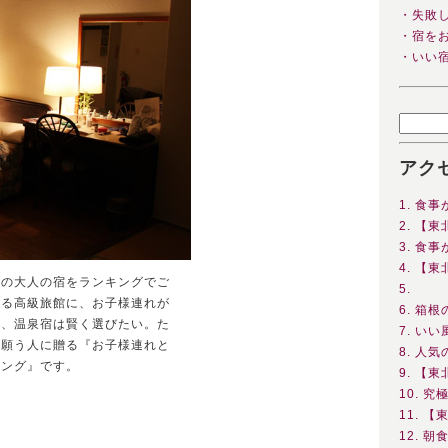
・失敗
・宿を
・いい
アク
1. 食
2. 【
3. 食事
4. 【
極の大人の宿をランキングでご
5.
いる高級旅館に、お子様連れが
6. 箱
そ、温泉宿は賢く選びたい。た
7. い
と願う人に贈る『お子様連れと
8. 人
キング』です。
9. 【
10. 
11. 
12. 