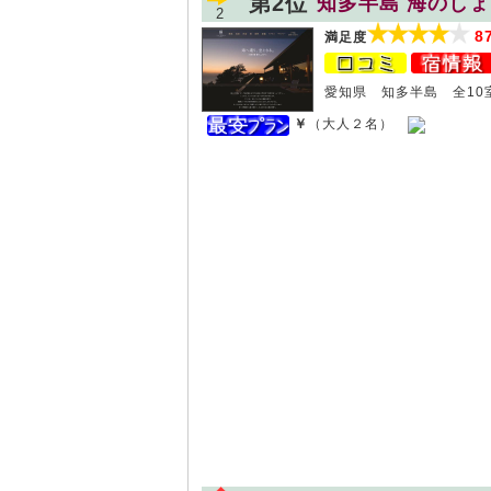
第2位
知多半島 海のし
2
8
満足度
愛知県 知多半島 全10
￥
（大人２名）