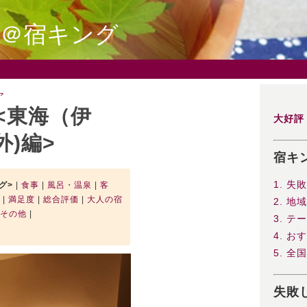
び＠宿キング
ア
<東海（伊
大好評
)編>
宿キ
1. 
グ>
|
食事
|
風呂・温泉
|
客
|
満足度
|
総合評価
|
大人の宿
2. 
その他
|
3. 
4. お
5. 
失敗