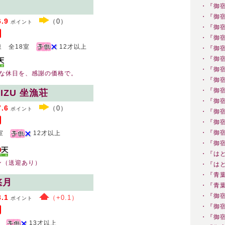
・『御
・『御
6.9
（0）
ポイント
・『御
・『御
 全18室
12才以上
・『御
・『御
・『御
らな休日を、感謝の価格で。
・『御
・『御
 IZU 坐漁荘
・『御
7.6
（0）
ポイント
・『御
・『御
・『御
室
12才以上
・『御
・『は
ン（送迎あり）
・『は
・『青
悠月
・『青
・『御
3.1
（+0.1）
ポイント
・『御
・『御
13才以上