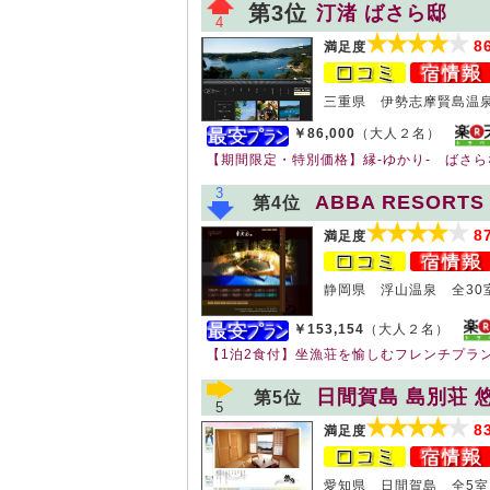
第3位
汀渚 ばさら邸
4
8
満足度
三重県 伊勢志摩賢島温泉
￥86,000
（大人２名）
【期間限定・特別価格】縁-ゆかり- ばさ
3
ABBA RESORTS
第4位
8
満足度
静岡県 浮山温泉 全30
￥153,154
（大人２名）
【1泊2食付】坐漁荘を愉しむフレンチプラ
日間賀島 島別荘 
第5位
5
8
満足度
愛知県 日間賀島 全5室