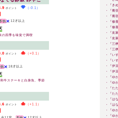
・『き
8.9
（-0.1）
ポイント
・『蕎
・『蕎
12才以上
・『修
・『修
・『友
温泉の四季を味覚で満喫
・『友
・『三
・『三
9.0
（+0.1）
ポイント
・『い
・『い
・『伊
18才以上
・『伊
・『ゆ
る和牛ステーキと白身魚、季節
・『ゆ
・『た
・『た
・『は
3.6
（+1.1）
・『は
ポイント
・『ゆ
・『ゆ
全11室
12才以上