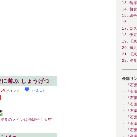
13. 
14. 朝
15. 
16.
17. 
18. 
19. 
20. 
21. 
22. 
外部リ
空に遊ぶ しょうげつ
・『石
3.4
（-0.1）
ポイント
・『石
・『石
・『石
・『石
・『石
】夕食のメインは飛騨牛！天空
・『石
・『石
・『高