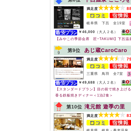
8
満足度
岐阜県 下呂 全19室
￥46,000
（大人２名）
【みやこの季節会席 匠−TAKUMI】下呂
あじ蔵CaroCaro
第9位
9
7
満足度
三重県 鳥羽 全7室
￥49,688
（大人２名）
【スタンダードプラン】目の前で焼き上げ
香る鉄板焼きディナー＜1泊2食＞
滝元館 遊季の里
第10位
12
8
満足度
岐阜県 岐阜・養老温泉 