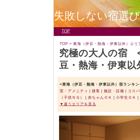
失敗しない宿選
TOP
TOP
> 東海（伊豆・熱海・伊東以外）エリ
究極の大人の宿 
豆・熱海・伊東以外
<東海（伊豆・熱海・伊東以外）宿ランキン
室・アメニティ
|
接客
|
施設・設備
|
コスパ
（子供ＮＧ）
|
赤ちゃんＯＫ
|
小学生ＯＫ
|
▼違うエリアを見る