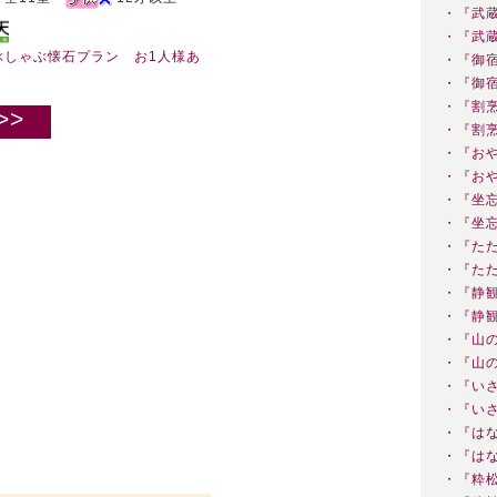
・『武
・『武
ぶしゃぶ懐石プラン お1人様あ
・『御
・『御
・『割
>>
・『割
・『お
・『お
・『坐
・『坐
・『た
・『た
・『静
・『静
・『山
・『山
・『い
・『い
・『は
・『は
・『粋