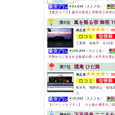
￥63,638
（大人２名）
【悠月コース】露天付客室と伊勢湾三河湾
嵐を観る宿 御宿 The
第6位
6
8
満足度
三重県 南鳥羽 全16室
￥105,600
（大人２名）
月明かりに包まれる静寂の宿—太平洋を望
隠庵 ひだ路
第7位
8
8
満足度
岐阜県 飛騨高山・福地温
上
￥70,000
（大人２名）
【ベーシックプラン】 ひだ路の通常のご
7
下呂温泉 こころを
第8位