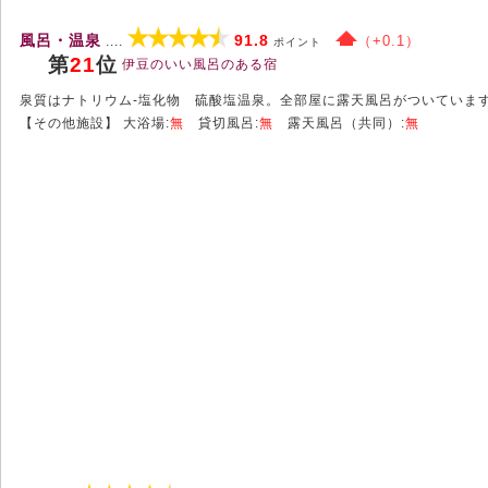
風呂・温泉
91.8
（+0.1）
....
ポイント
第
21
位
伊豆のいい風呂のある宿
泉質はナトリウム-塩化物 硫酸塩温泉。全部屋に露天風呂がついていま
【その他施設】 大浴場:
無
貸切風呂:
無
露天風呂（共同）:
無