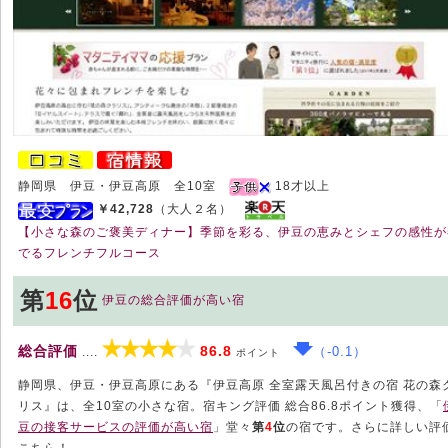
静岡県 伊豆・伊豆高原 全10室
18才以上
￥42,728
（大人２名）
【小さな森のご褒美ディナー】季節を彩る、伊豆の恵みとシェフの感性が
でるフレンチフルコース
第
16
位
伊豆の総合評価が高い宿
総合評価
86.8
（-0.1）
....
ポイント
静岡県、伊豆・伊豆高原にある『伊豆高原 全室露天風呂付きの宿 花の森
リス』は、全10室の小さな宿。宿キング評価 総合86.8ポイント獲得、「
豆の接客サービスの評価が高い宿
」堂々
第
4
位
の宿です。さらに詳しい評
こちら！