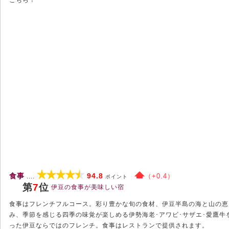
食事
94.8
（+0.4）
....
ポイント
第
7
位
伊豆の食事が美味しい宿
食事はフレンチフルコース。彩り豊かな旬の食材、伊豆半島の海と山の恵
み、季節を感じる四季の味覚が楽しめる伊勢海老･アワビ･サザエ･愛鷹牛
った伊豆ならではのフレンチ。食事はレストランで提供されます。