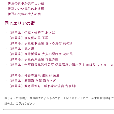
・
伊豆の食事が美味しい宿
・
伊豆のいい風呂のある宿
・
伊豆の究極の大人の宿
同じエリアの宿
・
【静岡県】伊豆・修善寺 あさば
・
【静岡県】奈良偲の里 玉翠
・
【静岡県】伊豆稲取温泉 食べるお宿 浜の湯
・
【静岡県】凪ノ庄
・
【静岡県】今井浜温泉 大人の隠れ宿 花の風
・
【静岡県】伊豆高原温泉 花生の郷
・
【静岡県】全室露天風呂付客室 伊豆高原の隠れ宿 しゅはり ｓｙｕｈａ
ｉ
・
【静岡県】修善寺温泉 湯回廊 菊屋
・
【静岡県】石花海 別邸 海うさぎ
・
【静岡県】数寄屋造り・離れ家の湯宿 古奈別荘
本サイトの情報は、独自調査によるものです。上記予約サイトにて、必ず最新情報をご
認の上、ご予約ください。