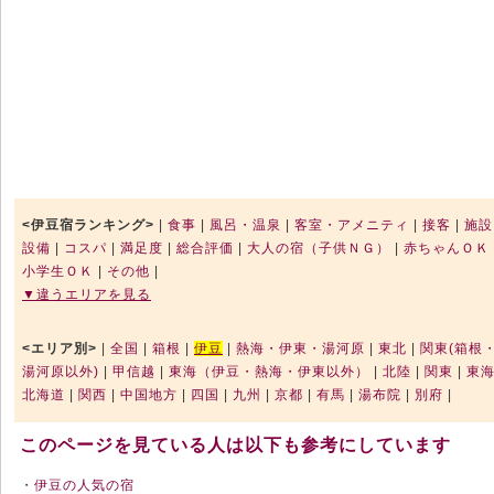
<伊豆宿ランキング>
|
食事
|
風呂・温泉
|
客室・アメニティ
|
接客
|
施設
設備
|
コスパ
|
満足度
|
総合評価
|
大人の宿（子供ＮＧ）
|
赤ちゃんＯＫ
小学生ＯＫ
|
その他
|
▼違うエリアを見る
<エリア別>
|
全国
|
箱根
|
伊豆
|
熱海・伊東・湯河原
|
東北
|
関東(箱根
湯河原以外)
|
甲信越
|
東海（伊豆・熱海・伊東以外）
|
北陸
|
関東
|
東
北海道
|
関西
|
中国地方
|
四国
|
九州
|
京都
|
有馬
|
湯布院
|
別府
|
このページを見ている人は以下も参考にしています
・
伊豆の人気の宿