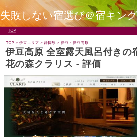
失敗しない宿選び＠宿キン
TOP
TOP
> 伊豆エリア > 静岡県 > 伊豆・伊豆高原
伊豆高原 全室露天風呂付きの
花の森クラリス - 評価