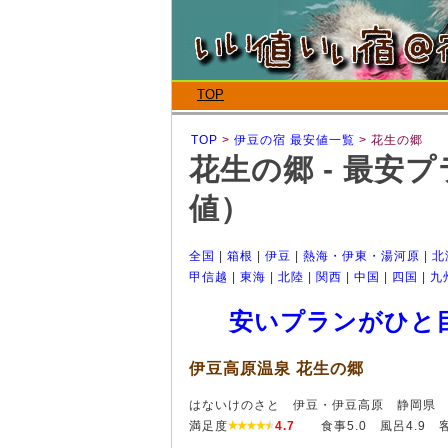
TOP
TOP
>
伊豆の宿 最安値一覧
> 花生の郷
花生の郷 - 最安
値）
全国
|
箱根
|
伊豆
|
熱海・伊東・湯河原
|
北
甲信越
|
東海
|
北陸
|
関西
|
中国
|
四国
|
九
安いプランがひと
伊豆高原温泉 花生の郷
はないけのさと 伊豆・伊豆高原 静岡
満足度
4.7
食事5.0 風呂4.9 客