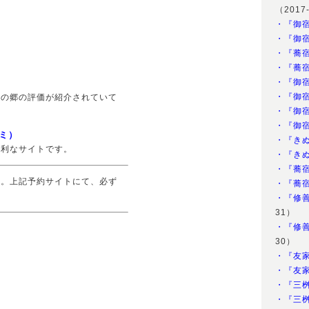
（2017
・『御
・『御
・『蕎
・『蕎
・『御
・『御
生の郷の評価が紹介されていて
・『御
・『御
ミ）
・『き
便利なサイトです。
・『き
・『蕎
す。上記予約サイトにて、必ず
・『蕎
・『修
31）
・『修
30）
・『友
・『友
・『三
・『三