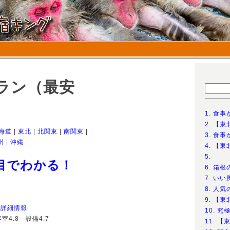
プラン（最安
1. 食
2. 【
海道
|
東北
|
北関東
|
南関東
|
3. 食事
州
|
沖縄
4. 【
5.
目でわかる！
6. 箱
7. い
8. 人
9. 【
県
詳細情報
10. 
室4.8 設備4.7
11. 