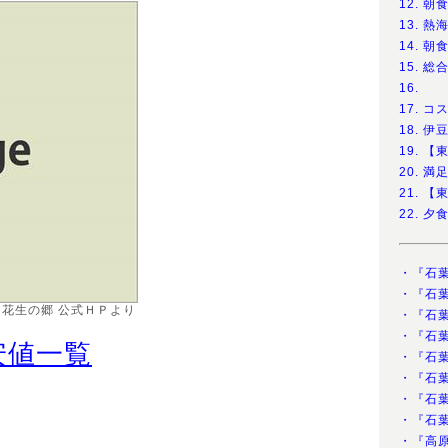
12. 
13. 
14. 朝
15. 
16.
17. 
18. 
19. 
20. 
21. 
22. 
・『石
・『石
花生の郷 公式ＨＰより
・『石
・『石
安値一覧
・『石
・『石
・『石
・『石
・『高